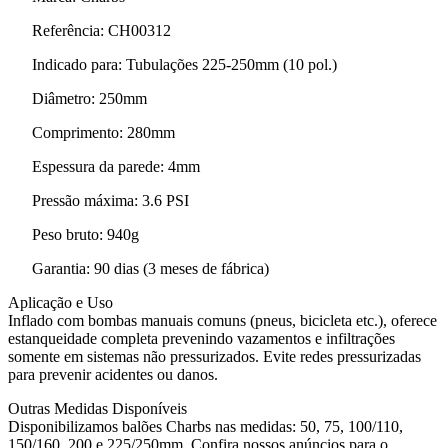
Referência: CH00312
Indicado para: Tubulações 225-250mm (10 pol.)
Diâmetro: 250mm
Comprimento: 280mm
Espessura da parede: 4mm
Pressão máxima: 3.6 PSI
Peso bruto: 940g
Garantia: 90 dias (3 meses de fábrica)
Aplicação e Uso
Inflado com bombas manuais comuns (pneus, bicicleta etc.), oferece
estanqueidade completa prevenindo vazamentos e infiltrações
somente em sistemas não pressurizados. Evite redes pressurizadas
para prevenir acidentes ou danos.
Outras Medidas Disponíveis
Disponibilizamos balões Charbs nas medidas: 50, 75, 100/110,
150/160, 200 e 225/250mm. Confira nossos anúncios para o